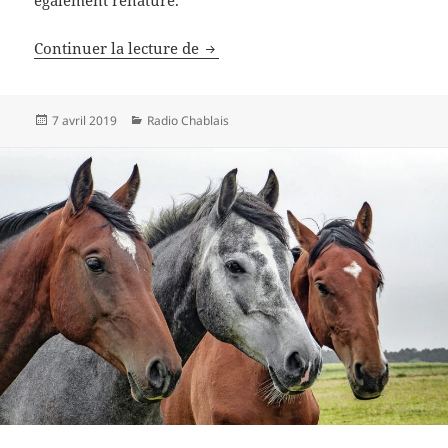
également renaturé.
Evionnaz veut mieux accueillir la
Continuer la lecture de
Publié
Catégories
7 avril 2019
Radio Chablais
le