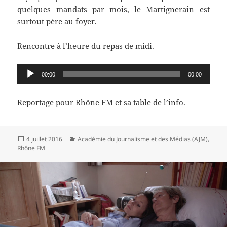
quelques mandats par mois, le Martignerain est
surtout père au foyer.
Rencontre à l’heure du repas de midi.
Audio
00:00
00:00
Player
Reportage pour Rhône FM et sa table de l’info.
Publié
Catégories
4 juillet 2016
Académie du Journalisme et des Médias (AJM)
,
le
Rhône FM