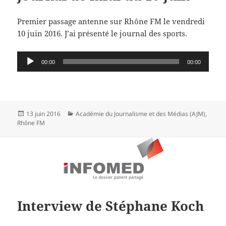
Premier passage antenne sur Rhône FM le vendredi
10 juin 2016. J’ai présenté le journal des sports.
Audio
00:00
00:00
Player
Publié
Catégories
13 juin 2016
Académie du Journalisme et des Médias (AJM)
,
le
Rhône FM
Interview de Stéphane Koch