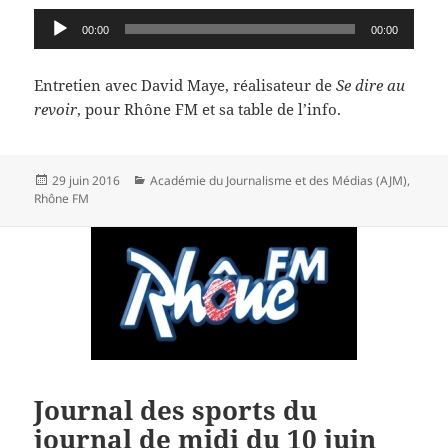
Audio
00:00
00:00
Player
Entretien avec David Maye, réalisateur de
Se dire au
revoir
, pour Rhône FM et sa table de l’info.
Publié
Catégories
29 juin 2016
Académie du Journalisme et des Médias (AJM)
,
le
Rhône FM
Journal des sports du
journal de midi du 10 juin