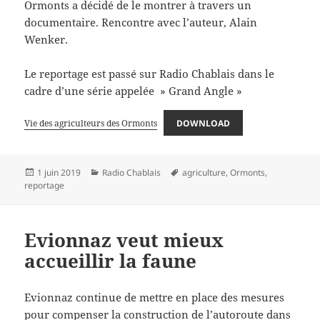
Ormonts a décidé de le montrer à travers un
documentaire. Rencontre avec l’auteur, Alain
Wenker.
Le reportage est passé sur Radio Chablais dans le
cadre d’une série appelée » Grand Angle »
Vie des agriculteurs des Ormonts
DOWNLOAD
Publié
Catégories
Mots-
1 juin 2019
Radio Chablais
agriculture
,
Ormonts
,
le
clés
reportage
Evionnaz veut mieux
accueillir la faune
Evionnaz continue de mettre en place des mesures
pour compenser la construction de l’autoroute dans